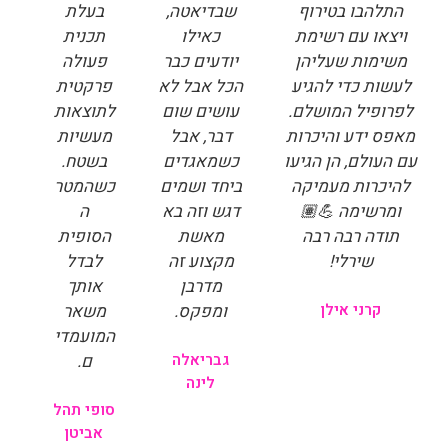
התלהבו בטירוף
שבדיאטה,
בעלת
ויצאו עם רשימת
כאילו
תכנית
משימות שעליהן
יודעים כבר
פעולה
לעשות כדי להגיע
הכל אבל לא
פרקטית
לפרופיל המושלם.
עושים שום
לתוצאות
מאפס ידע והיכרות
דבר, אבל
מעשיות
עם העולם, הן הגיעו
כשמאגדים
בשטח.
להיכרות מעמיקה
ביחד ושמים
כשהמטר
ומרשימה 💪🏽
דגש וזה בא
ה
תודה רבה רבה
מאשת
הסופית
שירלי!
מקצוע זה
לבדל
מדרבן
אותך
קרני אילן
ומפקס.
משאר
המועמדי
גבריאלה
ם.
לינה
סופי תהל
אביטן