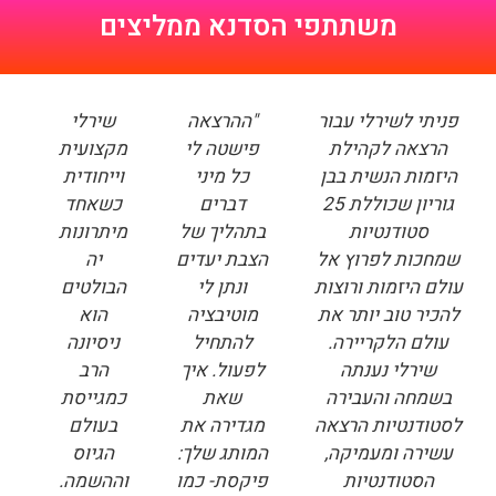
משתתפי הסדנא ממליצים
פניתי לשירלי עבור
"ההרצאה
שירלי
הרצאה לקהילת
פישטה לי
מקצועית
היזמות הנשית בבן
כל מיני
וייחודית
גוריון שכוללת 25
דברים
כשאחד
סטודנטיות
בתהליך של
מיתרונות
שמחכות לפרוץ אל
הצבת יעדים
יה
עולם היזמות ורוצות
ונתן לי
הבולטים
להכיר טוב יותר את
מוטיבציה
הוא
עולם הלקריירה.
להתחיל
ניסיונה
שירלי נענתה
לפעול. איך
הרב
בשמחה והעבירה
שאת
כמגייסת
לסטודנטיות הרצאה
מגדירה את
בעולם
עשירה ומעמיקה,
המותג שלך:
הגיוס
הסטודנטיות
פיקסת- כמו
וההשמה.