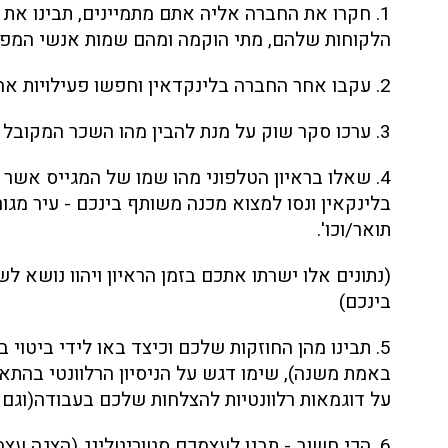
1. חקרו את החברה אליה אתם מתמיינים, תבינו את 
הלקוחות שלהם, מתי הוקמה ומהם שמות אנשי המפ
2. עקבו אחר החברה בלינקדאין וחפשו פעילויות אחרונות שהחברה קידמה.
3. ערכו סקר שוק על מנת להבין מהו השכר המקובל לאותה משרה בחברה דומה.
4. שאלו בראיון הטלפוני מהו שמו של המגייס אשר י
בלינקאין ונסו למצוא מכנה משותף בינכם - עיר מג
תואר/וכו'.
(נתונים אלו ישרתו אתכם בזמן הראיון ויהוו נושא 
בינכם)
5. תבינו מהן החוזקות שלכם וכיצד באו לידי ביטוי 
באמת משנה), שימו דגש על הניסיון הרלוונטי בהת
על דוגמאות רלוונטיות להצלחות שלכם בעבודה(וגם ל
6. הכי חשוב - תבנו לעצמכם סטוריטלינג (הצגה עצמ