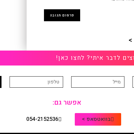
>
צים לדבר איתי? לחצו כאן!
אפשר גם:
בוואטסאפ >
054-2152536